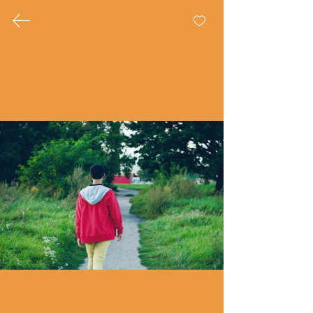
Wiebke Pausch
Radical
Rest
DIE ERFORSCHUNG DES
KREATIVEN RUHENS ALS
WEG ZUM KOLLEKTIVEN
ERWACHEN
-work in progress-
© Wiebke Pausch 2026