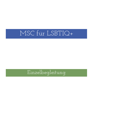
MSC für LSBTIQ+
Einzelbegleitung