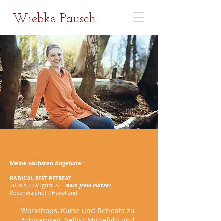
Wiebke Pausch
Meine nächsten Angebote:
RADICAL REST RETREAT
20. bis 23.August 26 -
Noch freie Plätze !
Rosenwaldhof / Havelland
Worksh
ops, Kurse und Retreats zu
Achtsamkeit, Selbst-Mitgefühl und