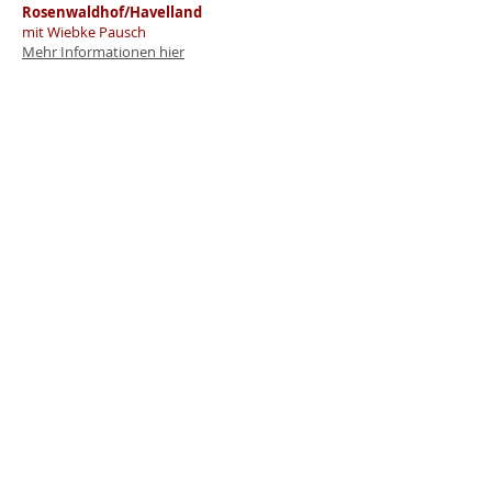
Rosenwaldhof/Havelland
mit Wiebke Pausch​
Mehr Informationen hier​
22. - 27.09.2026
(DE)
Die Kraft des Selbstmitgefühls 5-
Tages Retreat
Riederalp/Allgäu
mit Wiebke Pausch​ und Anja Benesch
Mehr Informationen hier​
08.10. -26.11.2026
(DE)
Aufbaukurs: Selbstmitgefühl in
seiner kraftvollen Form FSC
LIVE ONLINE
mit Wiebke Pausch​ und Anja Benesch
Mehr Informationen hier​
09.10. -27.11.2026
(DE)
Basiskurs: Achtsames
Selbstmitgefühl MSC
LIVE ONLINE
mit Wiebke Pausch​
Mehr Informationen hier​