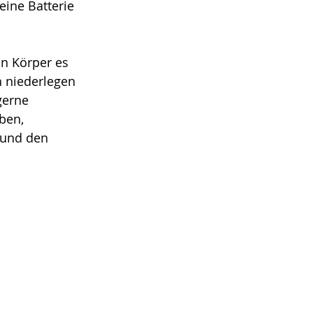
ine Batterie 
n Körper es 
h niederlegen 
gerne 
ben, 
 und den 