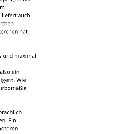
im 
liefert auch 
erchen 
kerchen hat 
hs und maximal 
also ein 
igern. Wie 
turbomäßig 
prachlich 
n. Ein 
motoren 