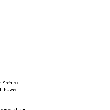
 Sofa zu 
t: Power 
ping ist der 